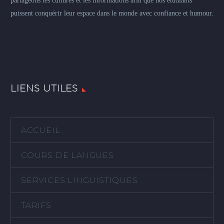
partageons les cultures et les informations afin que nos étudiants
puissent conquérir leur espace dans le monde avec confiance et humour.
LIENS UTILES
ACCUEIL
COURS DE LANGUES
SERVICES LINGUISTIQUES
TARIFS