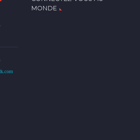
MONDE
0
0
lk.com