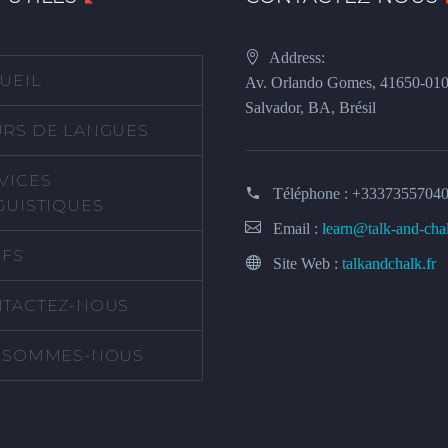
Address:
UEIL
Av. Orlando Gomes, 41650-01
Salvador, BA, Brésil
RS DE LANGUES
VICES
Téléphone :
+3337355704
GUISTIQUES
Email :
learn@talk-and-cha
IFS
Site Web :
talkandchalk.fr
TACTEZ-NOUS
 SOMMES-NOUS