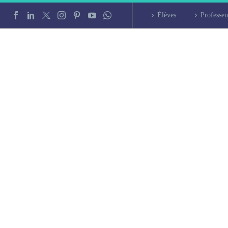
Élèves
Professeu
 grec à Aix-en-Pro