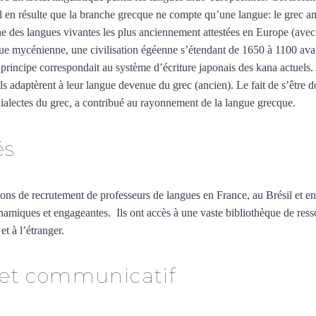
Il en résulte que la branche grecque ne compte qu’une langue: le grec a
 des langues vivantes les plus anciennement attestées en Europe (avec
e mycénienne, une civilisation égéenne s’étendant de 1650 à 1100 avant n
rincipe correspondait au système d’écriture japonais des kana actuels. 
adaptèrent à leur langue devenue du grec (ancien). Le fait de s’être dot
 dialectes du grec, a contribué au rayonnement de la langue grecque.
Myt
és
ions de recrutement de professeurs de langues en France, au Brésil et en
namiques et engageantes. Ils ont accès à une vaste bibliothèque de resso
et à l’étranger.
 et communicatif