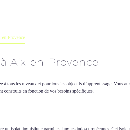
professeur ou en ligne
ix-en-Provence
 à Aix-en-Provence
 tous les niveaux et pour tous les objectifs d’apprentissage. Vous aure
t construits en fonction de vos besoins spécifiques.
Professeur de grec
ofesseur de grec à Aix-en-Pro
e un isolat linguistique parmi les langues indo-européennes. Cet isolemen