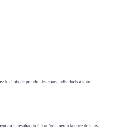
z le choix de prendre des cours individuels à votre
 à Aix-en-Provence
vence
t est le résultat du fait qu’on a perdu la trace de leurs