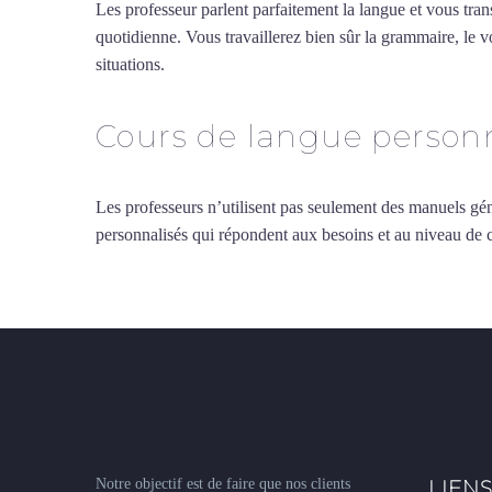
Les professeur parlent parfaitement la langue et vous tran
quotidienne. Vous travaillerez bien sûr la grammaire, le 
situations.
Professeur de grec à Aix-en-Provence
Cours de langue personn
Les professeurs n’utilisent pas seulement des manuels gén
personnalisés qui répondent aux besoins et au niveau de
Notre objectif est de faire que nos clients
LIENS