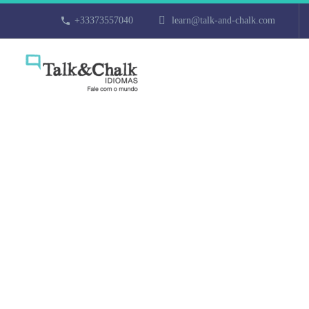
+33373557040
learn@talk-and-chalk.com
Professeur de