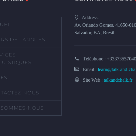
Address:
UEIL
Av. Orlando Gomes, 41650-01
Salvador, BA, Brésil
RS DE LANGUES
VICES
Téléphone :
+3337355704
GUISTIQUES
Email :
learn@talk-and-cha
IFS
Site Web :
talkandchalk.fr
TACTEZ-NOUS
 SOMMES-NOUS