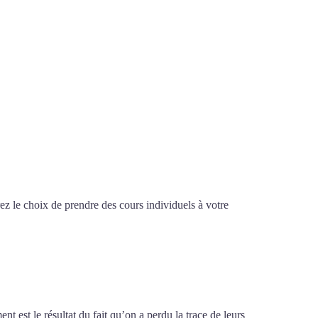
z le choix de prendre des cours individuels à votre
 à Bourges
t est le résultat du fait qu’on a perdu la trace de leurs