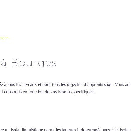
professeur ou en ligne
urges
 à Bourges
 tous les niveaux et pour tous les objectifs d’apprentissage. Vous aure
t construits en fonction de vos besoins spécifiques.
Professeur de grec
ofesseur de grec à Bourges
e un isolat linguistique parmi les langues indo-européennes. Cet isolemen