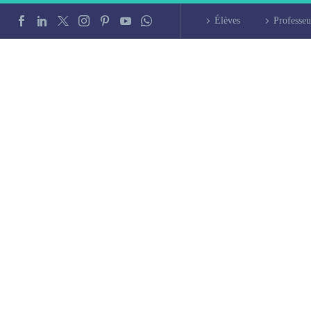
Élèves
Professeu
 grec à Bourges