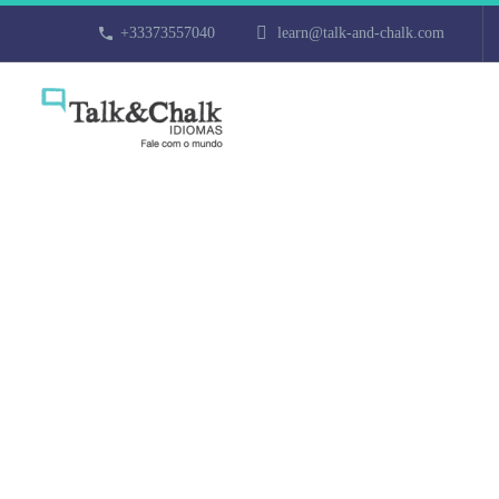
+33373557040
learn@talk-and-chalk.com
Professeur de