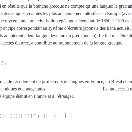
Il en résulte que la branche grecque ne compte qu’une langue: le grec a
 des langues vivantes les plus anciennement attestées en Europe (avec
e mycénienne, une civilisation égéenne s’étendant de 1650 à 1100 avant n
rincipe correspondait au système d’écriture japonais des kana actuels. 
adaptèrent à leur langue devenue du grec (ancien). Le fait de s’être dot
 dialectes du grec, a contribué au rayonnement de la langue grecque.
Myt
és
ions de recrutement de professeurs de langues en France, au Brésil et en
ynamiques et engageantes.
Professeur de grec à Bourges
Ils ont accès à 
 équipe établit en France et à l’étranger.
 et communicatif