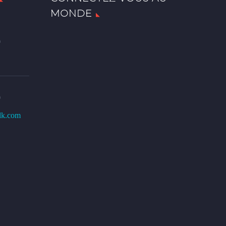
MONDE
0
0
lk.com