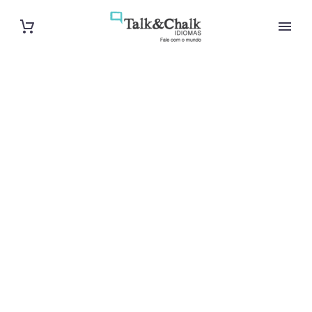
Professeur de
polonais à
Lyon