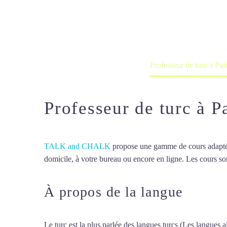
Cours à domicile, dans la salle du 
Accueil
France
Professeur de turc à Par
Professeur de turc à P
TALK and CHALK
propose une gamme de cours adaptée à
domicile, à votre bureau ou encore en ligne. Les cours son
À propos de la langue
Profes
Le turc est la plus parlée des langues turcs (Les langues al