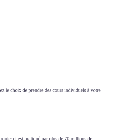
z le choix de prendre des cours individuels à votre
à Paris
urquie; et est pratiqué par plus de 70 millions de