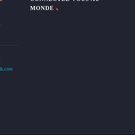
MONDE
0
0
lk.com