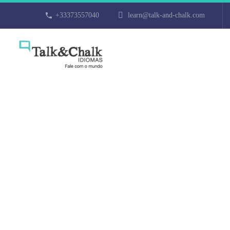
+33373557040
learn@talk-and-chalk.com
Professeur de 