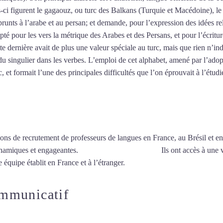
es-ci figurent le gagaouz, ou turc des Balkans (Turquie et Macédoine), 
unts à l’arabe et au persan; et demande, pour l’expression des idées re
pté pour les vers la métrique des Arabes et des Persans, et pour l’écritu
tte dernière avait de plus une valeur spéciale au turc, mais que rien n’ind
u singulier dans les verbes. L’emploi de cet alphabet, amené par l’adop
 et formait l’une des principales difficultés que l’on éprouvait à l’étudi
ions de recrutement de professeurs de langues en France, au Brésil et en
ynamiques et engageantes.
Professeur de turc à Paris
Ils ont accès à une 
 équipe établit en France et à l’étranger.
ommunicatif