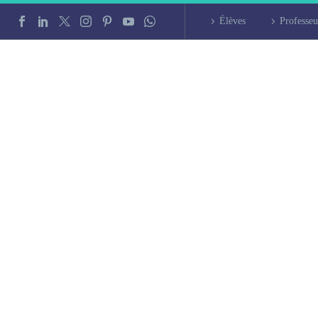
Élèves
Professeu
turc à Paris