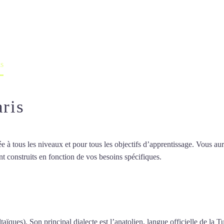
professeur ou en ligne
is
aris
 tous les niveaux et pour tous les objectifs d’apprentissage. Vous aure
t construits en fonction de vos besoins spécifiques.
Professeur de turc 
seur de turc à Paris
taïques). Son principal dialecte est l’anatolien, langue officielle de la T