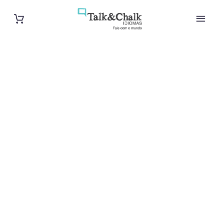
Professeur de
vietnamien à
Annecy