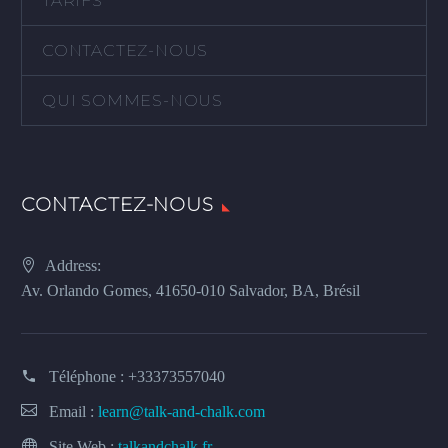
TARIFS
CONTACTEZ-NOUS
QUI SOMMES-NOUS
CONTACTEZ-NOUS
Address:
Av. Orlando Gomes, 41650-010 Salvador, BA, Brésil
Téléphone :
+33373557040
Email :
learn@talk-and-chalk.com
Site Web :
talkandchalk.fr