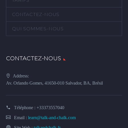
TARIFS
CONTACTEZ-NOUS
QUI SOMMES-NOUS
CONTACTEZ-NOUS
Address:
Av. Orlando Gomes, 41650-010 Salvador, BA, Brésil
Téléphone :
+33373557040
Email :
learn@talk-and-chalk.com
Site Web :
talkandchalk.fr