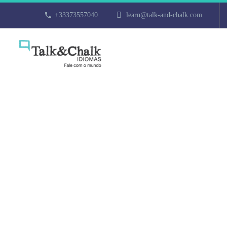
+33373557040
learn@talk-and-chalk.com
Professeur par