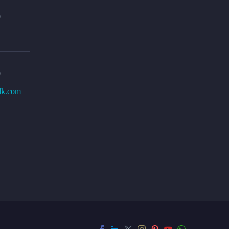
0
0
lk.com