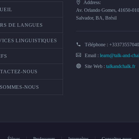
Address:
UEIL
Av. Orlando Gomes, 41650-01
Salvador, BA, Brésil
RS DE LANGUES
VICES LINGUISTIQUES
Téléphone :
+3337355704
Email :
learn@talk-and-cha
IFS
Site Web :
talkandchalk.fr
TACTEZ-NOUS
 SOMMES-NOUS
Élèves
Professeurs
Interprètes
Consultez-nous