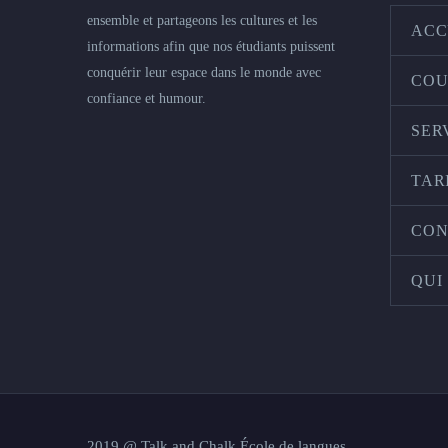
ensemble et partageons les cultures et les
ACC
informations afin que nos étudiants puissent
conquérir leur espace dans le monde avec
COU
confiance et humour.
SER
TAR
CON
QUI
2019 @ Talk and Chalk École de langues