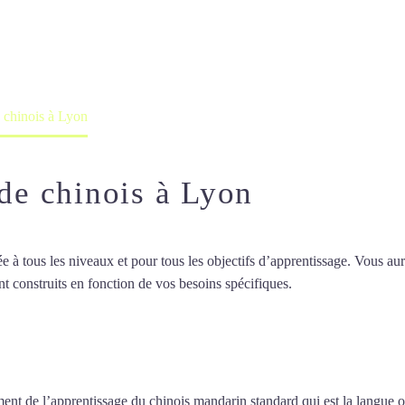
professeur ou en ligne
e chinois à Lyon
 de chinois à Lyon
 tous les niveaux et pour tous les objectifs d’apprentissage. Vous aure
t construits en fonction de vos besoins spécifiques.
Professeur particul
seur particulier de chinois à Lyon
ent de l’apprentissage du chinois mandarin standard qui est la langue o