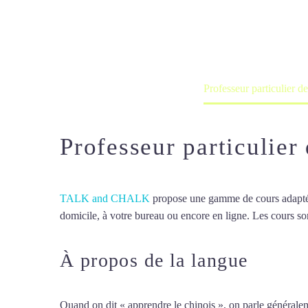
Cours à domicile, dans la salle du 
Accueil
France
Professeur particulier d
Professeur particulier
TALK and CHALK
propose une gamme de cours adaptée à
domicile, à votre bureau ou encore en ligne. Les cours son
À propos de la langue
Profes
Quand on dit « apprendre le chinois », on parle généralem