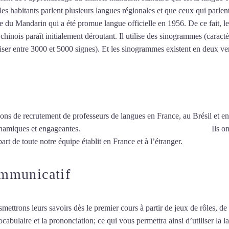
r les habitants parlent plusieurs langues régionales et que ceux qui parl
 du Mandarin qui a été promue langue officielle en 1956. De ce fait, le
inois paraît initialement déroutant. Il utilise des sinogrammes (caractèr
riser entre 3000 et 5000 signes). Et les sinogrammes existent en deux vers
ions de recrutement de professeurs de langues en France, au Brésil et en
ynamiques et engageantes.
Professeur particulier de chinois à Lyon
Ils on
art de toute notre équipe établit en France et à l’étranger.
ommunicatif
smettrons leurs savoirs dès le premier cours à partir de jeux de rôles, d
vocabulaire et la prononciation; ce qui vous permettra ainsi d’utiliser 