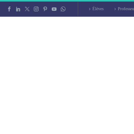
Élèves
Professeu
ticulier de suédoi