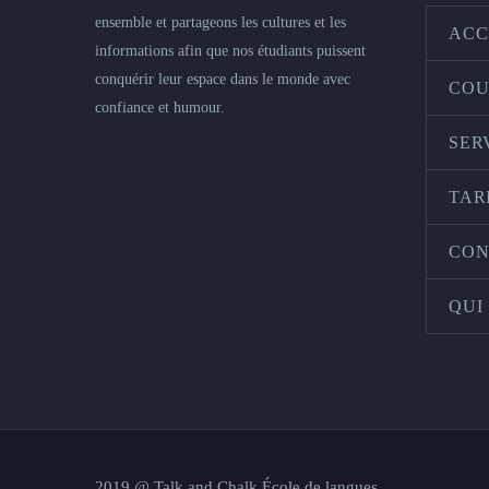
ensemble et partageons les cultures et les
ACC
informations afin que nos étudiants puissent
conquérir leur espace dans le monde avec
COU
confiance et humour.
SER
TAR
CON
QUI
2019 @ Talk and Chalk École de langues