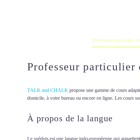
Cours à domicile, dans la salle du 
Accueil
France
Professeur particulier d
Professeur particulier
TALK and CHALK
propose une gamme de cours adaptée à
domicile, à votre bureau ou encore en ligne. Les cours son
À propos de la langue
Profes
Le suédois est une langue indo-européenne qui appartient