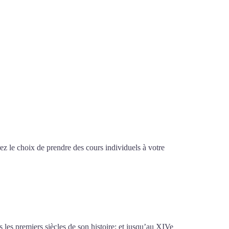
z le choix de prendre des cours individuels à votre
ier de suédois à Lyon
les premiers siècles de son histoire; et jusqu’au XIVe