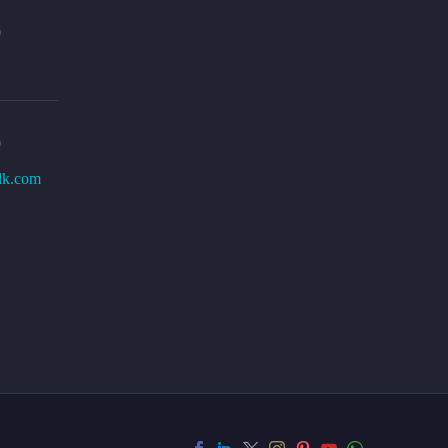
0
0
lk.com