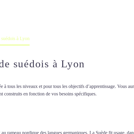
professeur ou en ligne
e suédois à Lyon
 de suédois à Lyon
 tous les niveaux et pour tous les objectifs d’apprentissage. Vous aure
t construits en fonction de vos besoins spécifiques.
Professeur particul
seur particulier de suédois à Lyon
 au rameau nordique des langues germaniques. La Suède fit usage, dans 