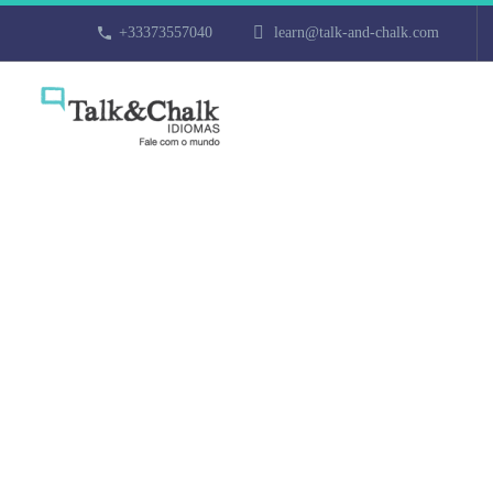
+33373557040
learn@talk-and-chalk.com
Professeur par