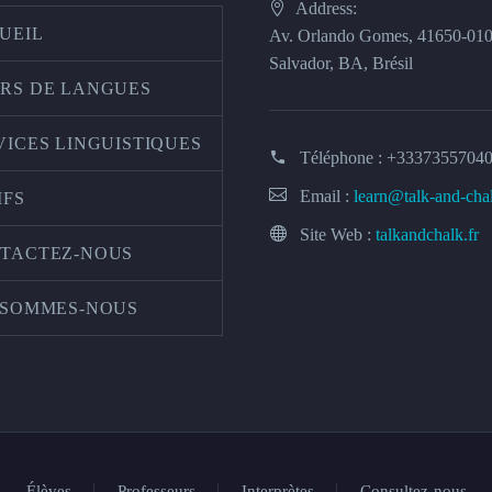
Address:
UEIL
Av. Orlando Gomes, 41650-01
Salvador, BA, Brésil
RS DE LANGUES
VICES LINGUISTIQUES
Téléphone :
+3337355704
Email :
learn@talk-and-cha
IFS
Site Web :
talkandchalk.fr
TACTEZ-NOUS
 SOMMES-NOUS
Élèves
Professeurs
Interprètes
Consultez-nous