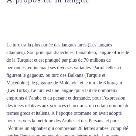
Professeur particulier de turc à
Annecy
Le turc est la plus parlée des langues turcs (Les langues
altaïques). Son principal dialecte est l’anatolien, langue officielle
de la Turquie; et est pratiqué par plus de 70 millions de
personnes, en incluant ses diverses variantes. Parmi celles-ci
figurent le gagaouz, ou turc des Balkans (Turquie et
Macédoine), le gagaouz de Moldavie, et le turc de Khoraçan
(Les Turks). Le turc est une langue qui a fait de nombreux
emprunts à l’arabe et au persan; et demande, pour l’expression
des idées relatives aux sciences et aux arts, un certain nombre de
termes grecs et italiens. A l’époque ottomane on avait adopté
pour les vers la métrique des Arabes et des Persans, et pour
l’écriture un alphabet qui comprenait 28 lettres arabes; complété
par les Persans au moyen des quatre lettres p, tch, j, g; cette