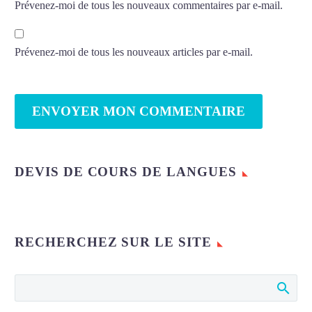
particuliers se distinguent par leur
des nombreuses formations en ligne
Prévenez-moi de tous les nouveaux commentaires par e-mail.
efficacité, leur flexibilité et leur
gratuitement.
capacité à répondre aux besoins
Prévenez-moi de tous les nouveaux articles par e-mail.
individuels des apprenants. Importa
ENVOYER MON COMMENTAIRE
DEVIS DE COURS DE LANGUES
RECHERCHEZ SUR LE SITE