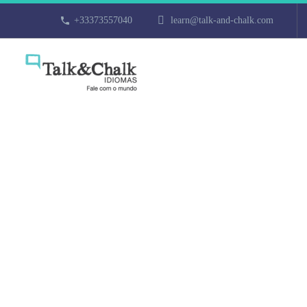
+33373557040
learn@talk-and-chalk.com