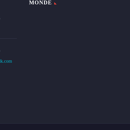
MONDE
0
0
lk.com