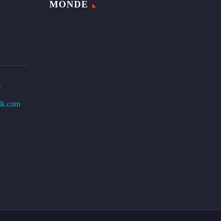
MONDE
0
0
lk.com