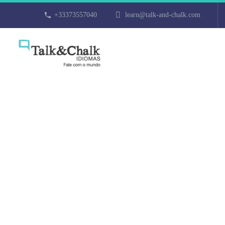
+33373557040
learn@talk-and-chalk.com