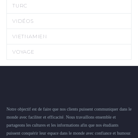
TURC
VIDÉOS
VIETNAMIEN
VOYAGE
Notre objectif est de faire que nos clients puissent communiquer dans le
monde avec faciliter et efficacité. Nous travaillons ensemble et
partageons les cultures et les informations afin que nos étudiants
puissent conquérir leur espace dans le monde avec confiance et humour.